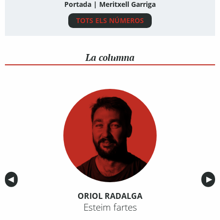
Portada | Meritxell Garriga
TOTS ELS NÚMEROS
La columna
Anterior
◀︎
Sig
▶︎
ORIOL RADALGA
Esteim fartes