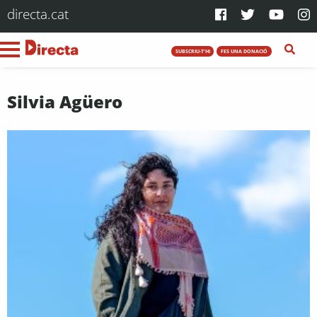
directa.cat
SUBSCRIU-T'HI
FES UNA DONACIÓ
Silvia Agüero