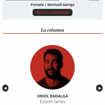
Portada | Meritxell Garriga
TOTS ELS NÚMEROS
La columna
Anterior
◀︎
Sig
▶︎
ORIOL RADALGA
Esteim fartes