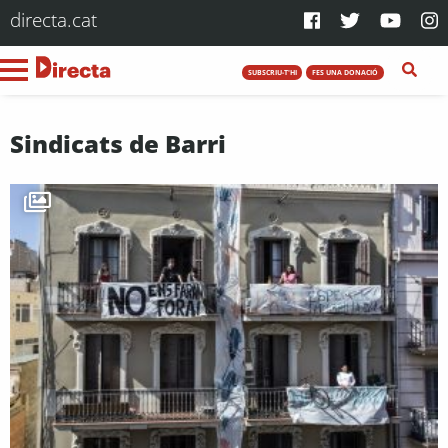
directa.cat
SUBSCRIU-T'HI
FES UNA DONACIÓ
Sindicats de Barri