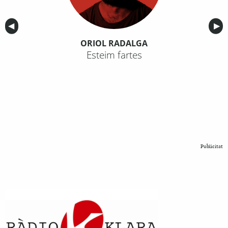
Anterior
◀︎
Sig
▶︎
ORIOL RADALGA
Esteim fartes
Publicitat