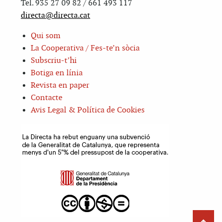
Tel. 935 27 09 82 / 661 493 117
directa@directa.cat
Qui som
La Cooperativa / Fes-te’n sòcia
Subscriu-t’hi
Botiga en línia
Revista en paper
Contacte
Avis Legal & Política de Cookies