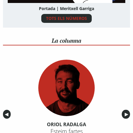
Portada | Meritxell Garriga
TOTS ELS NÚMEROS
La columna
Anterior
◀︎
Sig
▶︎
ORIOL RADALGA
Esteim fartes