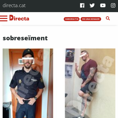
directa.cat
SUBSCRIU-T'HI
FES UNA DONACIÓ
sobreseïment