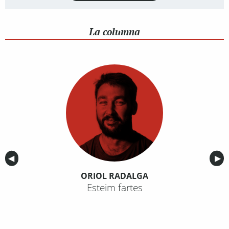
La columna
Anterior
◀︎
Sig
▶︎
ORIOL RADALGA
Esteim fartes