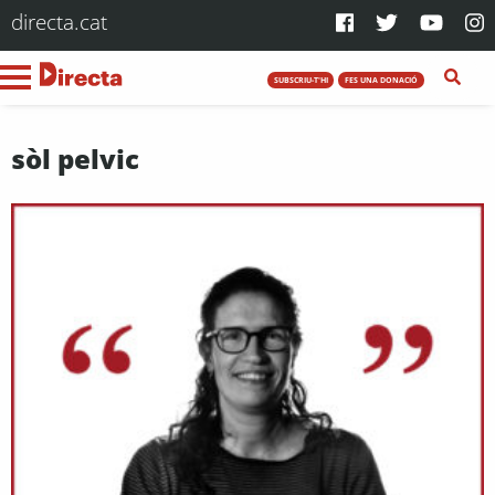
directa.cat
SUBSCRIU-T'HI
FES UNA DONACIÓ
sòl pelvic