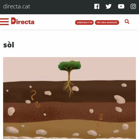
directa.cat
SUBSCRIU-T'HI
FES UNA DONACIÓ
sòl