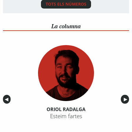
TOTS ELS NÚMEROS
La columna
Anterior
◀︎
Sig
▶︎
ORIOL RADALGA
Esteim fartes