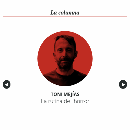
La columna
Anterior
◀︎
Sig
▶︎
TONI MEJÍAS
La rutina de l'horror