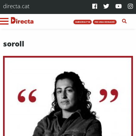
directa.cat
SUBSCRIU-T'HI
FES UNA DONACIÓ
soroll