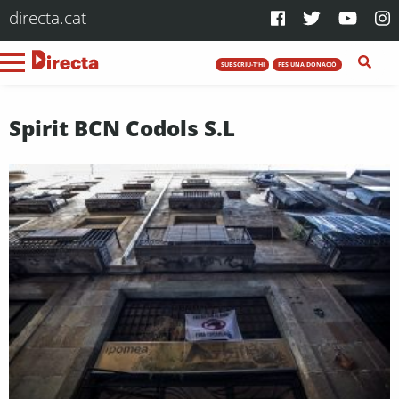
directa.cat
SUBSCRIU-T'HI
FES UNA DONACIÓ
Spirit BCN Codols S.L