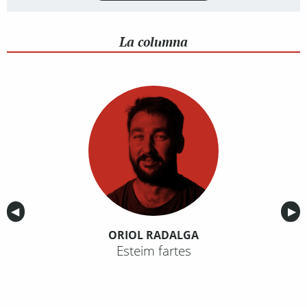
La columna
Anterior
◀︎
Sig
▶︎
ORIOL RADALGA
Esteim fartes