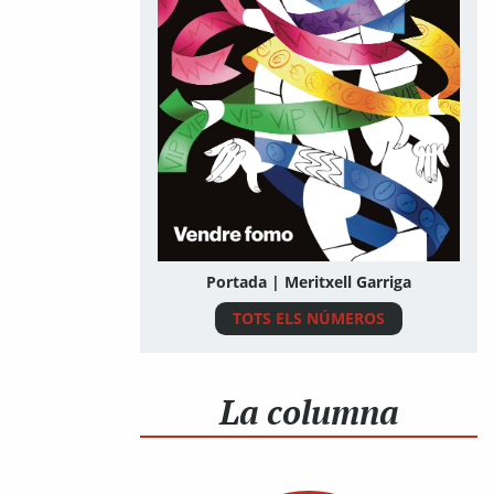
Portada | Meritxell Garriga
TOTS ELS NÚMEROS
La columna