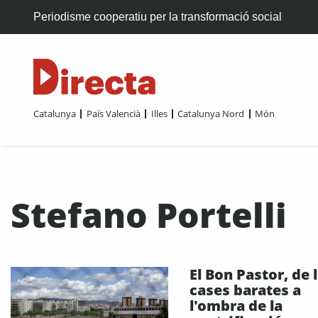
Periodisme cooperatiu per la transformació social
Catalunya
País Valencià
Illes
Catalunya Nord
Món
Stefano Portelli
El Bon Pastor, de 
cases barates a
l'ombra de la