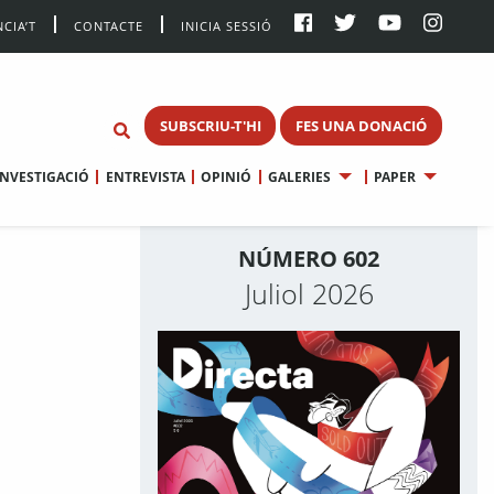
CIA’T
CONTACTE
INICIA SESSIÓ
SUBSCRIU-T'HI
FES UNA DONACIÓ
INVESTIGACIÓ
ENTREVISTA
OPINIÓ
GALERIES
PAPER
NÚMERO 602
Juliol 2026