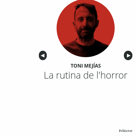
Anterior
◀︎
Sigu
▶︎
TONI MEJÍAS
La rutina de l'horror
Publicitat