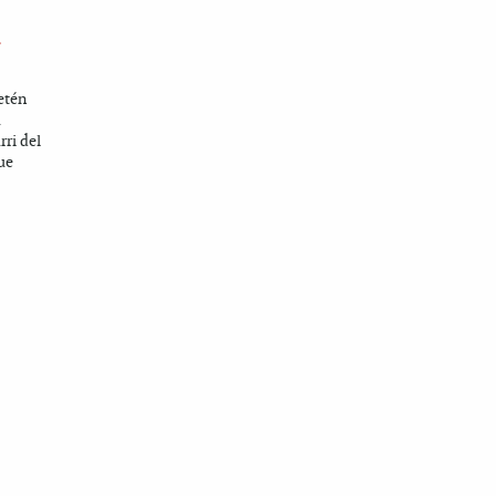
L
etén
a
ri del
ue