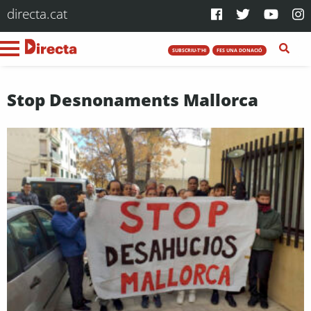
directa.cat
SUBSCRIU-T'HI
FES UNA DONACIÓ
Stop Desnonaments Mallorca