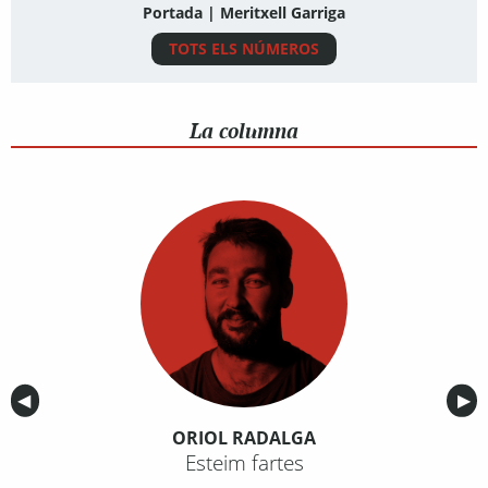
Portada | Meritxell Garriga
TOTS ELS NÚMEROS
La columna
Anterior
◀︎
Sig
▶︎
ORIOL RADALGA
Esteim fartes