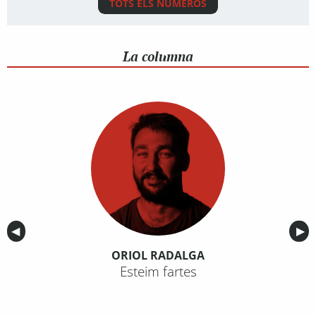
TOTS ELS NÚMEROS
La columna
Anterior
◀︎
Sig
▶︎
ORIOL RADALGA
Esteim fartes