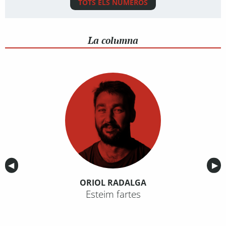
TOTS ELS NÚMEROS
La columna
Anterior
◀︎
Sig
▶︎
ORIOL RADALGA
Esteim fartes