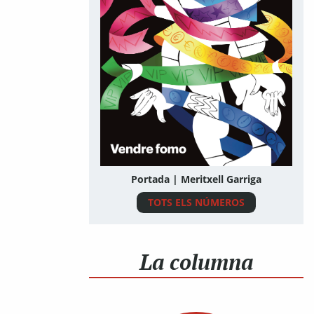
Portada | Meritxell Garriga
TOTS ELS NÚMEROS
La columna