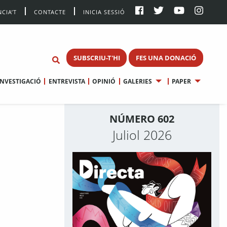
CIA’T
CONTACTE
INICIA SESSIÓ
SUBSCRIU-T'HI
FES UNA DONACIÓ
INVESTIGACIÓ
ENTREVISTA
OPINIÓ
GALERIES
PAPER
NÚMERO 602
Juliol 2026