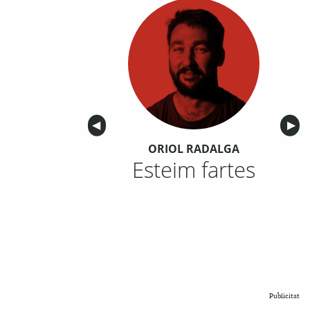
Anterior
◀︎
Sigu
▶︎
ORIOL RADALGA
Esteim fartes
Publicitat