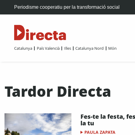
Periodisme cooperatiu per la transformació social
Catalunya
País Valencià
Illes
Catalunya Nord
Món
Tardor Directa
Fes-te la festa, fes
la tu
PAULA ZAPATA