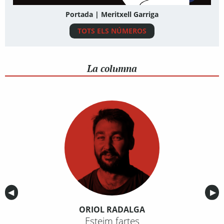
Portada | Meritxell Garriga
TOTS ELS NÚMEROS
La columna
Anterior
◀︎
Sig
▶︎
ORIOL RADALGA
Esteim fartes