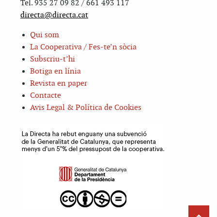
Tel. 935 27 09 82 / 661 493 117
directa@directa.cat
Qui som
La Cooperativa / Fes-te’n sòcia
Subscriu-t’hi
Botiga en línia
Revista en paper
Contacte
Avis Legal & Política de Cookies