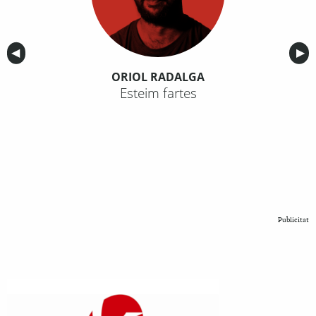
Anterior
◀︎
Sig
▶︎
ORIOL RADALGA
Esteim fartes
Publicitat