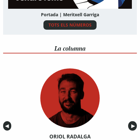
Portada | Meritxell Garriga
TOTS ELS NÚMEROS
La columna
Anterior
◀︎
Sig
▶︎
ORIOL RADALGA