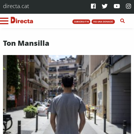
directa.cat
SUBSCRIU-T'HI
FES UNA DONACIÓ
Ton Mansilla