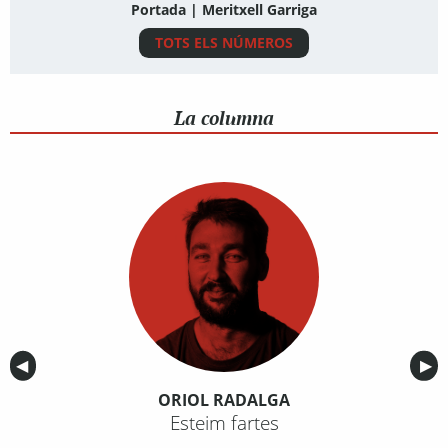
Portada | Meritxell Garriga
TOTS ELS NÚMEROS
La columna
Anterior
◀︎
Sig
▶︎
ORIOL RADALGA
Esteim fartes