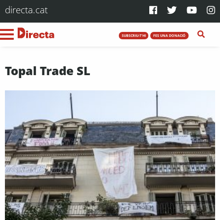
directa.cat
SUBSCRIU-T'HI
FES UNA DONACIÓ
Topal Trade SL