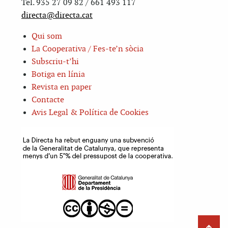
Tel. 935 27 09 82 / 661 493 117
directa@directa.cat
Qui som
La Cooperativa / Fes-te’n sòcia
Subscriu-t’hi
Botiga en línia
Revista en paper
Contacte
Avis Legal & Política de Cookies