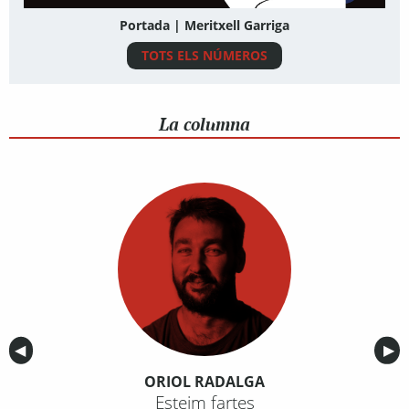
Portada | Meritxell Garriga
TOTS ELS NÚMEROS
La columna
Anterior
◀︎
Sig
▶︎
ORIOL RADALGA
Esteim fartes