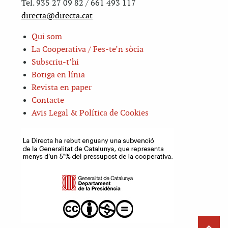
Tel. 935 27 09 82 / 661 493 117
directa@directa.cat
Qui som
La Cooperativa / Fes-te’n sòcia
Subscriu-t’hi
Botiga en línia
Revista en paper
Contacte
Avis Legal & Política de Cookies