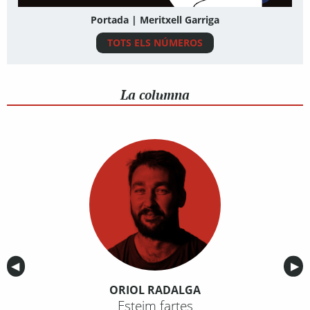
Portada | Meritxell Garriga
TOTS ELS NÚMEROS
La columna
Anterior
◀︎
Sig
▶︎
ORIOL RADALGA
Esteim fartes