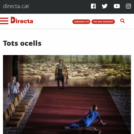
directa.cat
SUBSCRIU-T'HI
FES UNA DONACIÓ
Tots ocells