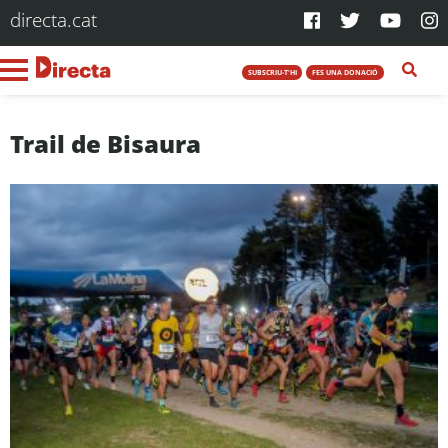
directa.cat
SUBSCRIU-T'HI
FES UNA DONACIÓ
Trail de Bisaura