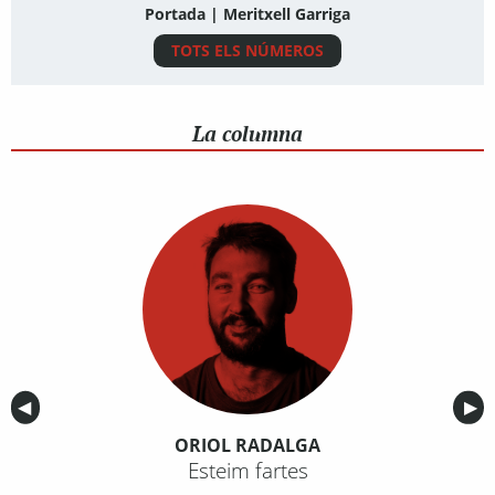
Portada | Meritxell Garriga
TOTS ELS NÚMEROS
La columna
Anterior
◀︎
Sig
▶︎
ORIOL RADALGA
Esteim fartes