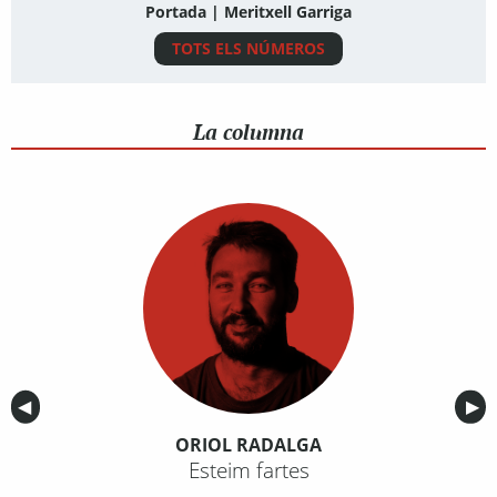
Portada | Meritxell Garriga
TOTS ELS NÚMEROS
La columna
Anterior
◀︎
Sig
▶︎
ORIOL RADALGA
Esteim fartes