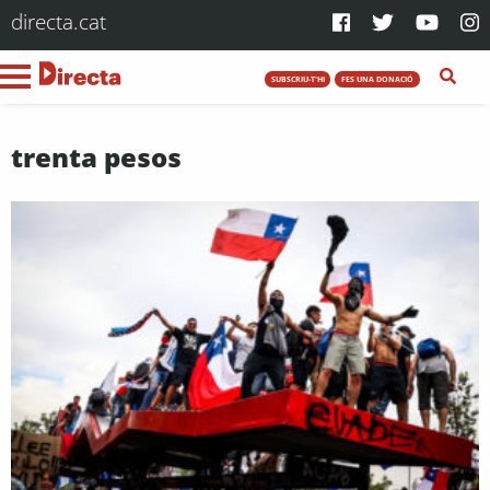
directa.cat
SUBSCRIU-T'HI
FES UNA DONACIÓ
trenta pesos