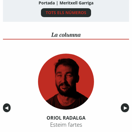
Portada | Meritxell Garriga
TOTS ELS NÚMEROS
La columna
Anterior
◀︎
Sig
▶︎
ORIOL RADALGA
Esteim fartes