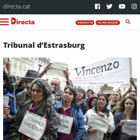
directa.cat
SUBSCRIU-T'HI
FES UNA DONACIÓ
Tribunal d’Estrasburg