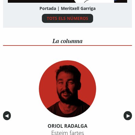
Portada | Meritxell Garriga
TOTS ELS NÚMEROS
La columna
Anterior
◀︎
Sig
▶︎
ORIOL RADALGA
Esteim fartes