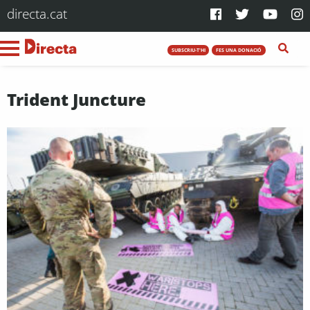
directa.cat
SUBSCRIU-T'HI
FES UNA DONACIÓ
Trident Juncture