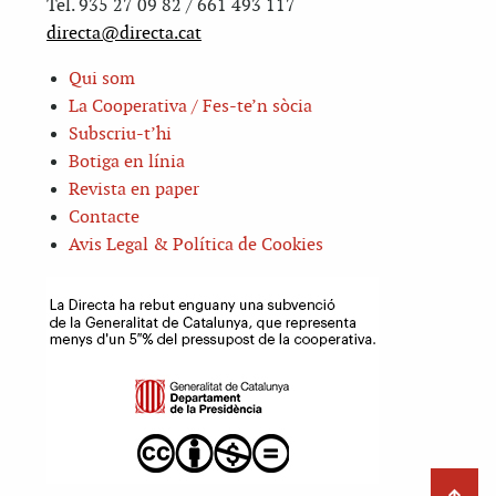
Tel. 935 27 09 82 / 661 493 117
directa@directa.cat
Qui som
La Cooperativa / Fes-te’n sòcia
Subscriu-t’hi
Botiga en línia
Revista en paper
Contacte
Avis Legal & Política de Cookies