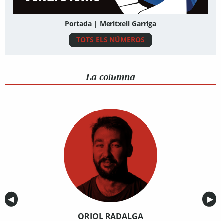
Portada | Meritxell Garriga
TOTS ELS NÚMEROS
La columna
Anterior
◀︎
Sig
▶︎
ORIOL RADALGA