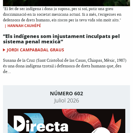
"El fet de ser indígena i dona ja suposa, per si sol, patir una greu
discriminació en la societat mexicana actual. Si a més, t'erigeixes en
defensora de drets humans, els riscos per la teva vida són molt alts."
|
HANNAH CAUHÉPÉ
“Els indígenes som injustament inculpats pel
sistema penal mexicà”
JORDI CAMPABADAL GRAUS
Susana de la Cruz (Sant Cristobal de las Casas, Chiapas, Mèxic, 1987)
és una dona indígena tzotsil i defensora de drets humans que, des
de...
NÚMERO 602
Juliol 2026