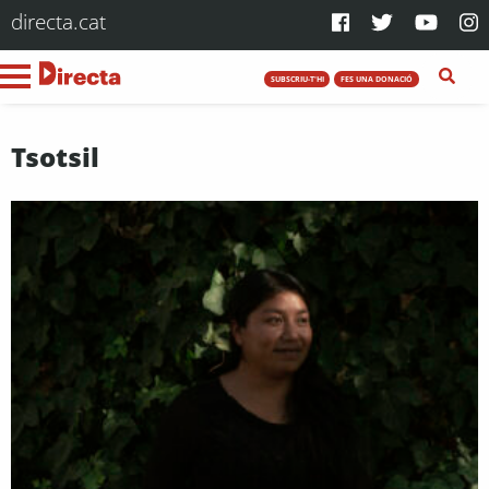
directa.cat
SUBSCRIU-T'HI
FES UNA DONACIÓ
Tsotsil