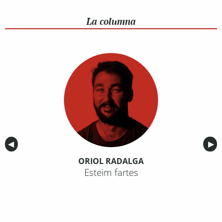
La columna
Anterior
◀︎
Sig
▶︎
ORIOL RADALGA
Esteim fartes