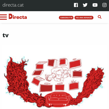
directa.cat
SUBSCRIU-T'HI
FES UNA DONACIÓ
tv