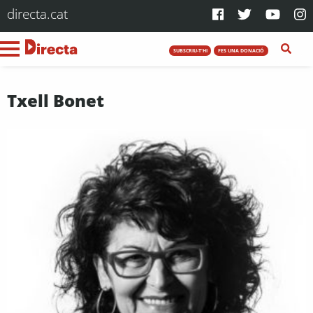
directa.cat
SUBSCRIU-T'HI
FES UNA DONACIÓ
Txell Bonet