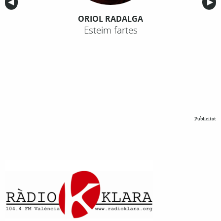
Anterior
◀︎
Sig
▶︎
ORIOL RADALGA
Esteim fartes
Publicitat