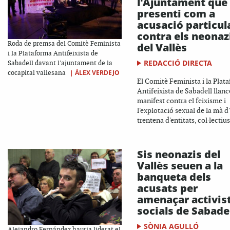
l'Ajuntament que
presenti com a
acusació particul
contra els neonaz
Roda de premsa del Comitè Feminista
del Vallès
i la Plataforma Antifeixista de
REDACCIÓ DIRECTA
Sabadell davant l'ajuntament de la
|
ÀLEX VERDEJO
cocapital vallesana
El Comitè Feminista i la Plat
Antifeixista de Sabadell llan
manifest contra el feixisme i
l'explotació sexual de la mà d
trentena d'entitats, col·lectius
Sis neonazis del
Vallès seuen a la
banqueta dels
acusats per
amenaçar activis
socials de Sabade
SÒNIA AGULLÓ
Alejandro Fernández hauria liderat el