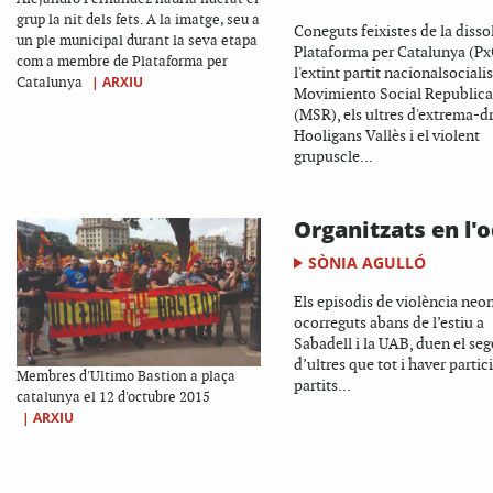
grup la nit dels fets. A la imatge, seu a
Coneguts feixistes de la disso
un ple municipal durant la seva etapa
Plataforma per Catalunya (Px
com a membre de Plataforma per
l'extint partit nacionalsociali
|
ARXIU
Catalunya
Movimiento Social Republic
(MSR), els ultres d'extrema-d
Hooligans Vallès i el violent
grupuscle...
Organitzats en l'o
SÒNIA AGULLÓ
Els episodis de violència neo
ocorreguts abans de l’estiu a
Sabadell i la UAB, duen el seg
d’ultres que tot i haver partic
Membres d'Ultimo Bastion a plaça
partits...
catalunya el 12 d'octubre 2015
|
ARXIU