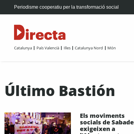
Periodisme cooperatiu per la transformació social
Catalunya
País Valencià
Illes
Catalunya Nord
Món
Último Bastión
Els moviments
socials de Sabade
exigeixen a