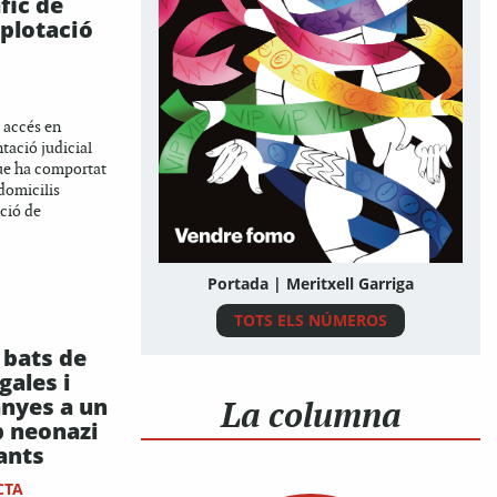
fic de
xplotació
t accés en
tació judicial
ue ha comportat
 domicilis
nció de
Portada | Meritxell Garriga
TOTS ELS NÚMEROS
bats de
gales i
nyes a un
La columna
p neonazi
Sants
CTA