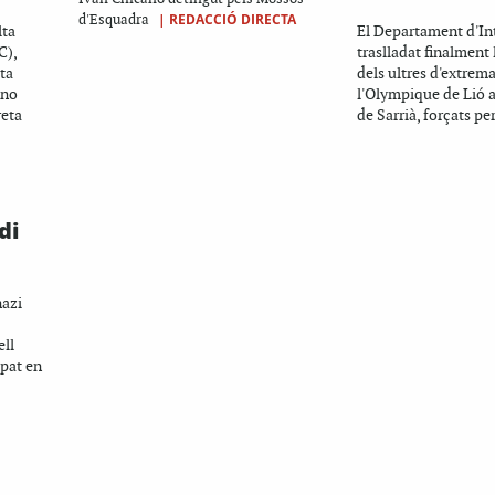
|
REDACCIÓ DIRECTA
d'Esquadra
lta
El Departament d'Int
C),
traslladat finalment
sta
dels ultres d'extrem
ano
l'Olympique de Lió a
reta
de Sarrià, forçats per
di
nazi
ell
ipat en