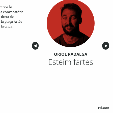
erior ha
 la convocatòria
a dreta de
 la plaça Artós
 la crida...
Anterior
◀︎
Sigu
▶︎
ORIOL RADALGA
Esteim fartes
Publicitat