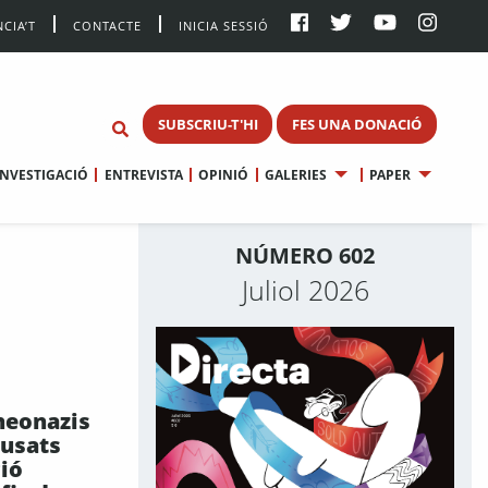
CIA’T
CONTACTE
INICIA SESSIÓ
SUBSCRIU-T'HI
FES UNA DONACIÓ
INVESTIGACIÓ
ENTREVISTA
OPINIÓ
GALERIES
PAPER
NÚMERO 602
Juliol 2026
neonazis
cusats
ció