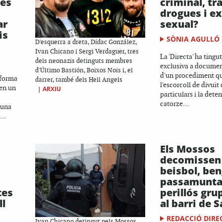
 es
criminal, trà
drogues i e
ar
sexual?
is
SÒNIA AGULLÓ
D'esquerra a dreta, Dídac González,
Ivan Chicano i Sergi Verdaguer, tres
La 'Directa' ha tingu
dels neonazis detinguts membres
exclusiva a documen
d'Último Bastión, Boixos Nois i, el
d'un procediment q
aforma
darrer, també dels Hell Angels
l'escorcoll de divuit
cen un
|
ARXIU
particulars i la dete
catorze...
'una
...
Els Mossos
decomissen 
beisbol, ben
passamunta
tes
perillós gru
ll
al barri de 
REDACCIÓ DIRE
Ivan Chicano detingut pels Mossos