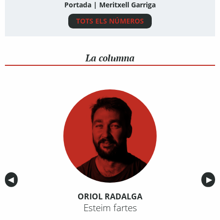
Portada | Meritxell Garriga
TOTS ELS NÚMEROS
La columna
Anterior
◀︎
Sig
▶︎
ORIOL RADALGA
Esteim fartes