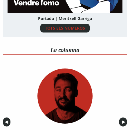
Portada | Meritxell Garriga
TOTS ELS NÚMEROS
La columna
Anterior
◀︎
Sig
▶︎