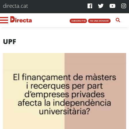
directa.cat
SUBSCRIU-T'HI
FES UNA DONACIÓ
UPF