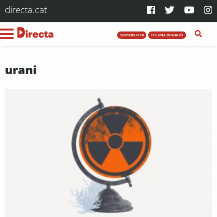
directa.cat
SUBSCRIU-T'HI
FES UNA DONACIÓ
urani