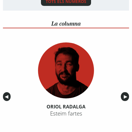
TOTS ELS NÚMEROS
La columna
Anterior
◀︎
Sig
▶︎
ORIOL RADALGA
Esteim fartes