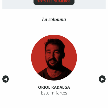
TOTS ELS NÚMEROS
La columna
Anterior
◀︎
Sig
▶︎
ORIOL RADALGA
Esteim fartes