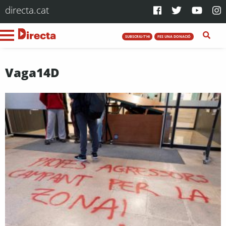
directa.cat
SUBSCRIU-T'HI
FES UNA DONACIÓ
Vaga14D