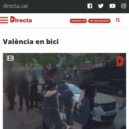
directa.cat
SUBSCRIU-T'HI
FES UNA DONACIÓ
València en bici