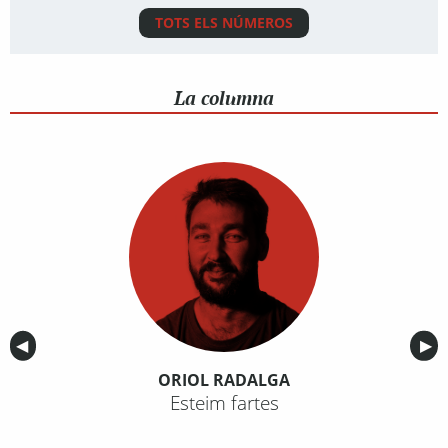
TOTS ELS NÚMEROS
La columna
Anterior
◀︎
Sig
▶︎
ORIOL RADALGA
Esteim fartes