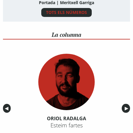
Portada | Meritxell Garriga
TOTS ELS NÚMEROS
La columna
Anterior
◀︎
Sig
▶︎
ORIOL RADALGA
Esteim fartes