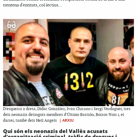
trentena d'entitats, col·lectius...
D'esquerra a dreta, Dídac González, Ivan Chicano i Sergi Verdaguer, tres
dels neonazis detinguts membres d'Último Bastión, Boixos Nois i, el
|
ARXIU
darrer, també dels Hell Angels
Qui són els neonazis del Vallès acusats
d'organització criminal, tràfic de drogues i