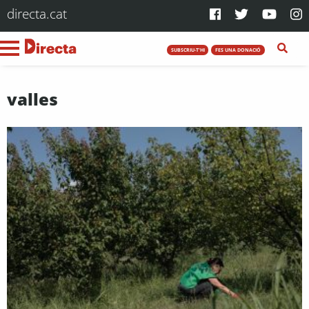
directa.cat
SUBSCRIU-T'HI
FES UNA DONACIÓ
valles