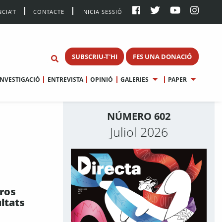
CIA’T
CONTACTE
INICIA SESSIÓ
SUBSCRIU-T'HI
FES UNA DONACIÓ
INVESTIGACIÓ
ENTREVISTA
OPINIÓ
GALERIES
PAPER
NÚMERO 602
Juliol 2026
uros
ltats