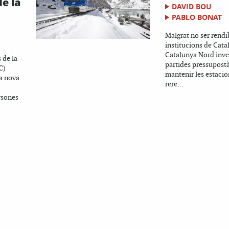
de la
DAVID BOU
PABLO BONAT
Malgrat no ser rendib
institucions de Catal
Catalunya Nord inve
 de la
partides pressupostàr
C)
mantenir les estacion
ta nova
rere...
rsones