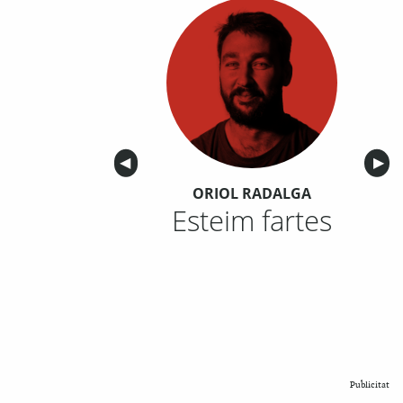
Anterior
◀︎
Sigu
▶︎
ORIOL RADALGA
Esteim fartes
Publicitat