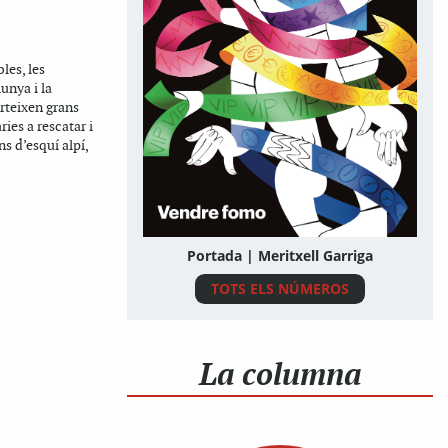
les, les
unya i la
rteixen grans
ies a rescatar i
s d’esquí alpí,
Portada | Meritxell Garriga
TOTS ELS NÚMEROS
La columna