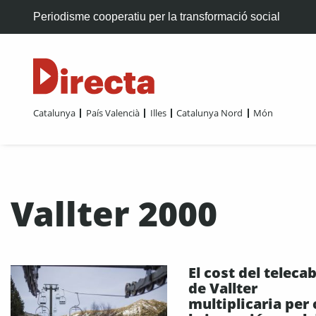
Periodisme cooperatiu per la transformació social
Catalunya
País Valencià
Illes
Catalunya Nord
Món
Vallter 2000
El cost del teleca
de Vallter
multiplicaria per 