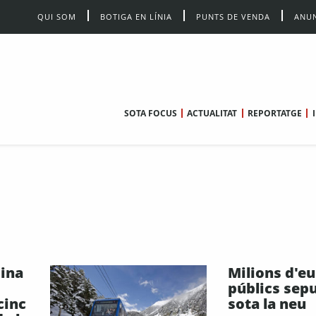
QUI SOM
BOTIGA EN LÍNIA
PUNTS DE VENDA
ANUN
SOTA FOCUS
ACTUALITAT
REPORTATGE
bina
Milions d'e
públics sepu
cinc
sota la neu