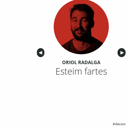
Anterior
◀︎
Sigu
▶︎
ORIOL RADALGA
Esteim fartes
Publicitat