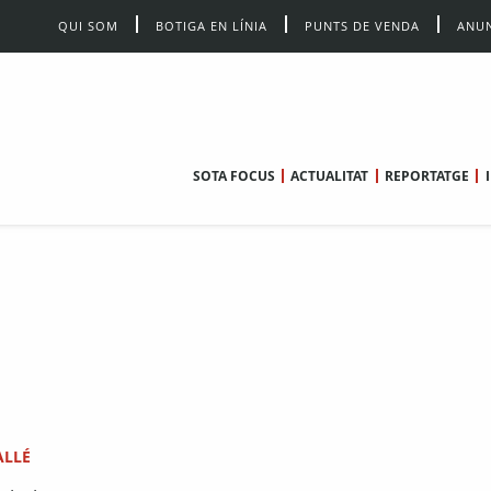
QUI SOM
BOTIGA EN LÍNIA
PUNTS DE VENDA
ANUN
SOTA FOCUS
ACTUALITAT
REPORTATGE
ALLÉ