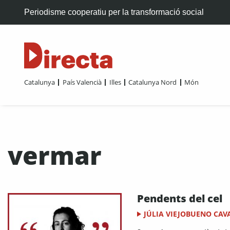
Periodisme cooperatiu per la transformació social
Catalunya
País Valencià
Illes
Catalunya Nord
Món
vermar
Pendents del cel
JÚLIA VIEJOBUENO CAV