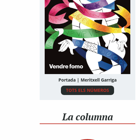
Portada | Meritxell Garriga
TOTS ELS NÚMEROS
La columna