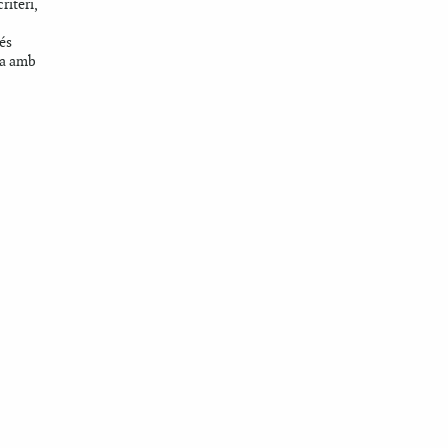
riteri,
és
ra amb