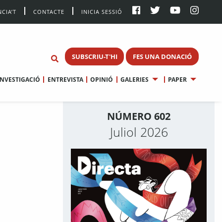
CIA’T
CONTACTE
INICIA SESSIÓ
SUBSCRIU-T'HI
FES UNA DONACIÓ
INVESTIGACIÓ
ENTREVISTA
OPINIÓ
GALERIES
PAPER
NÚMERO 602
Juliol 2026