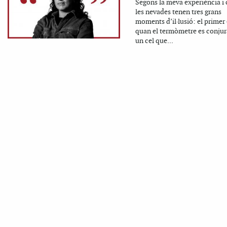
Segons la meva experiència i c
les nevades tenen tres grans
moments d’il·lusió: el primer 
quan el termòmetre es conju
un cel que...