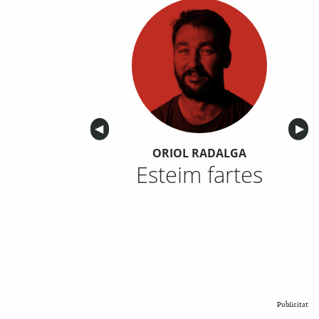
Anterior
◀︎
Sigu
▶︎
ORIOL RADALGA
Esteim fartes
Publicitat