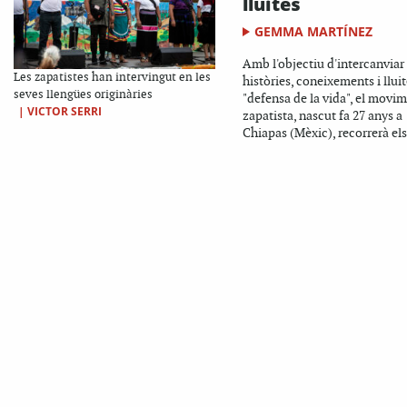
lluites
GEMMA MARTÍNEZ
Amb l'objectiu d'intercanviar
Les zapatistes han intervingut en les
històries, coneixements i llui
seves llengües originàries
"defensa de la vida", el movi
|
VICTOR SERRI
zapatista, nascut fa 27 anys a
Chiapas (Mèxic), recorrerà els