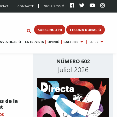
CIA’T
CONTACTE
INICIA SESSIÓ
SUBSCRIU-T'HI
FES UNA DONACIÓ
INVESTIGACIÓ
ENTREVISTA
OPINIÓ
GALERIES
PAPER
NÚMERO 602
Juliol 2026
 de la
at
OS