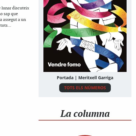
e lunar discuteix
no sap que
ta assegut a un
tots...
Portada | Meritxell Garriga
TOTS ELS NÚMEROS
La columna