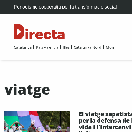
Periodisme cooperatiu per la transformació social
Catalunya
País Valencià
Illes
Catalunya Nord
Món
viatge
El viatge zapatist
per la defensa de 
vida i l'intercanvi