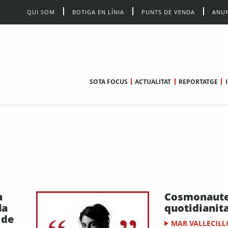
QUI SOM
BOTIGA EN LÍNIA
PUNTS DE VENDA
ANUN
SOTA FOCUS
ACTUALITAT
REPORTATGE
a
Cosmonautes
la
quotidianit
 de
MAR VALLECILL