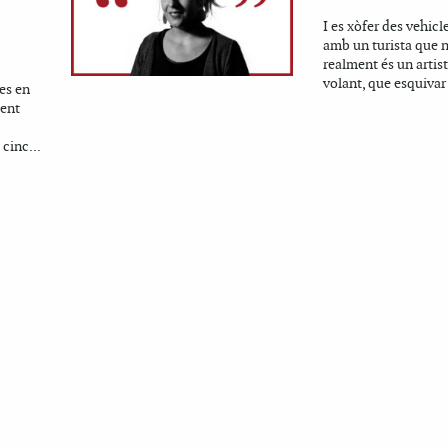
I es xòfer des vehicl
amb un turista que 
realment és un artis
volant, que esquivar 
tes en
ment
 cinc...