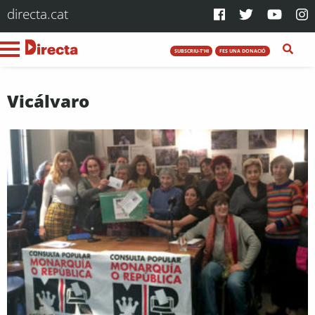
directa.cat
SUBSCRIU-T'HI
FES UNA DONACIÓ
Vicálvaro