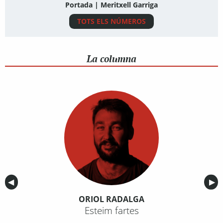
Portada | Meritxell Garriga
TOTS ELS NÚMEROS
La columna
Anterior
◀︎
Sig
▶︎
ORIOL RADALGA
Esteim fartes