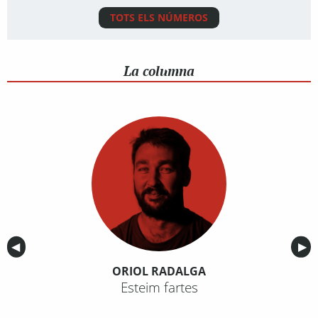
TOTS ELS NÚMEROS
La columna
Anterior
◀︎
Sig
▶︎
ORIOL RADALGA
Esteim fartes