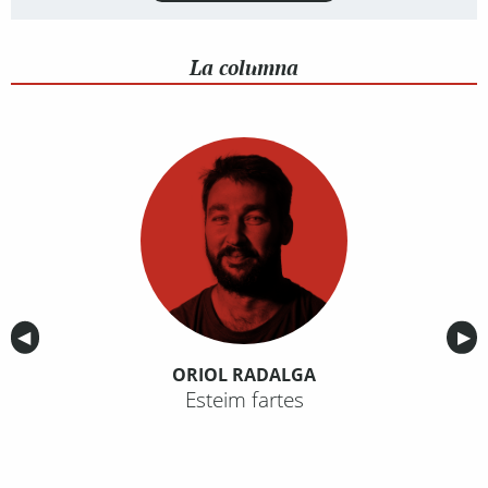
La columna
Anterior
◀︎
Sig
▶︎
ORIOL RADALGA
Esteim fartes