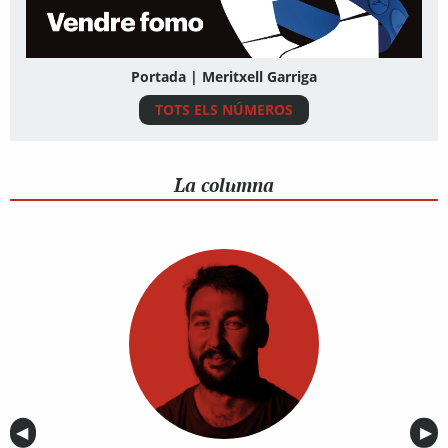
Portada | Meritxell Garriga
TOTS ELS NÚMEROS
La columna
Anterior
◀︎
Sig
▶︎