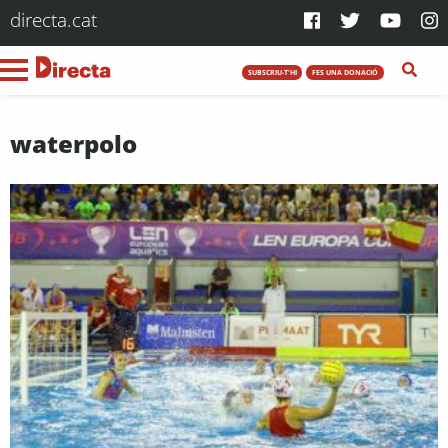
directa.cat
SUBSCRIU-T'HI
FES UNA DONACIÓ
waterpolo