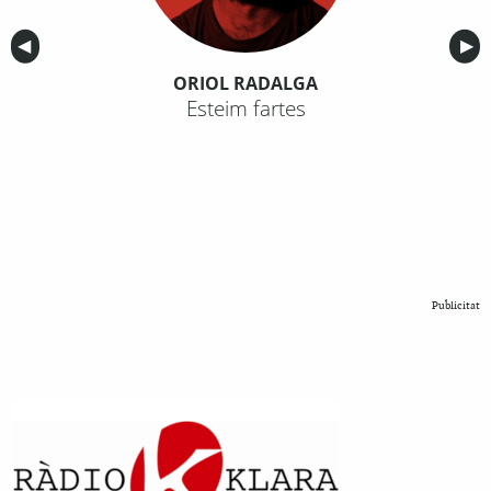
Anterior
◀︎
Sig
▶︎
ORIOL RADALGA
Esteim fartes
Publicitat