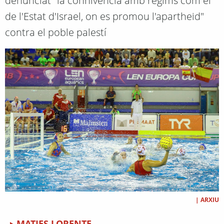
denunciat "la connivència amb règims com el
de l'Estat d'Israel, on es promou l'apartheid"
contra el poble palestí
|
ARXIU
MATIES LORENTE