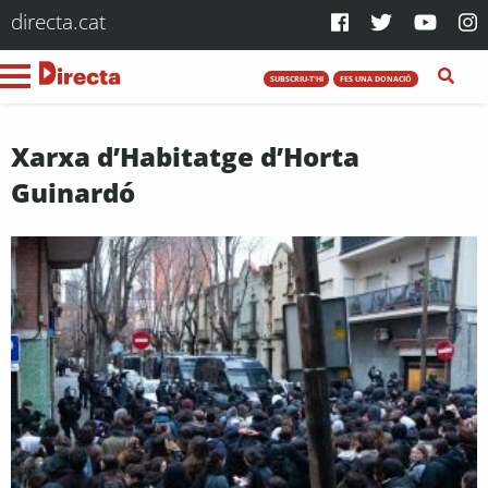
directa.cat
SUBSCRIU-T'HI
FES UNA DONACIÓ
Xarxa d’Habitatge d’Horta
Guinardó