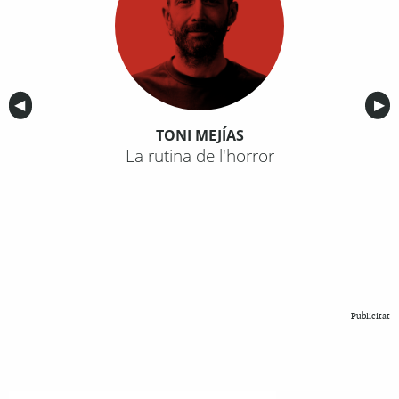
Anterior
◀︎
Sig
▶︎
TONI MEJÍAS
La rutina de l'horror
Publicitat