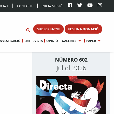
CIA’T
CONTACTE
INICIA SESSIÓ
SUBSCRIU-T'HI
FES UNA DONACIÓ
INVESTIGACIÓ
ENTREVISTA
OPINIÓ
GALERIES
PAPER
NÚMERO 602
Juliol 2026