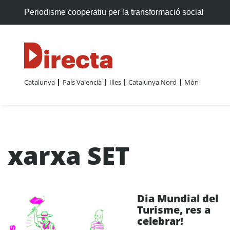
Periodisme cooperatiu per la transformació social
Catalunya
País Valencià
Illes
Catalunya Nord
Món
xarxa SET
Dia Mundial del
Turisme, res a
celebrar!