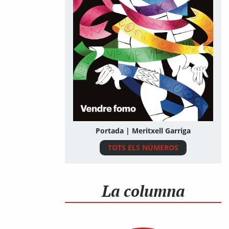
Portada | Meritxell Garriga
TOTS ELS NÚMEROS
La columna