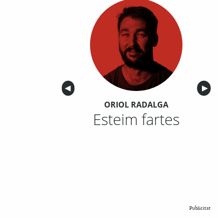
Anterior
◀︎
Sigu
▶︎
ORIOL RADALGA
Esteim fartes
Publicitat