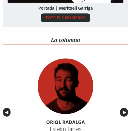
Portada | Meritxell Garriga
TOTS ELS NÚMEROS
La columna
Anterior
◀︎
Sig
▶︎
ORIOL RADALGA
Esteim fartes