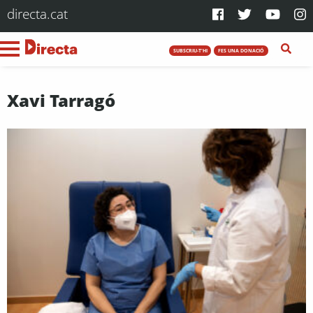
directa.cat
SUBSCRIU-T'HI
FES UNA DONACIÓ
Xavi Tarragó