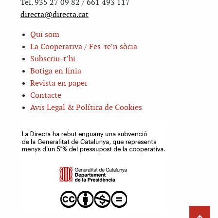
Tel. 935 27 09 82 / 661 493 117
directa@directa.cat
Qui som
La Cooperativa / Fes-te’n sòcia
Subscriu-t’hi
Botiga en línia
Revista en paper
Contacte
Avis Legal & Política de Cookies