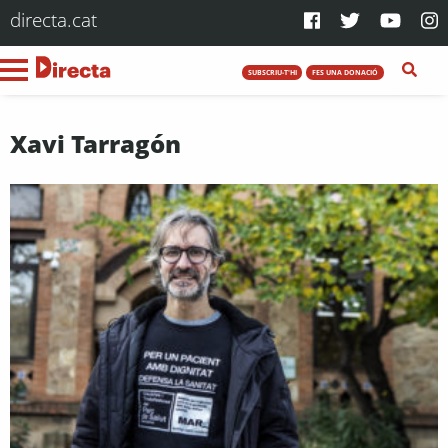
directa.cat
SUBSCRIU-T'HI
FES UNA DONACIÓ
Xavi Tarragón