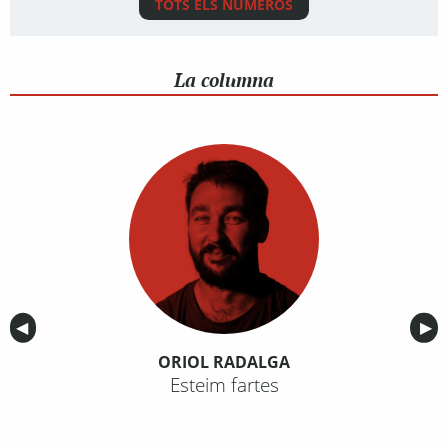
TOTS ELS NÚMEROS
La columna
Anterior
◀︎
Sig
▶︎
ORIOL RADALGA
Esteim fartes