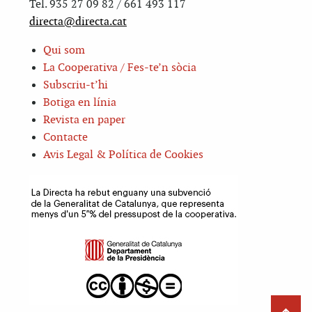
Tel. 935 27 09 82 / 661 493 117
directa@directa.cat
Qui som
La Cooperativa / Fes-te’n sòcia
Subscriu-t’hi
Botiga en línia
Revista en paper
Contacte
Avis Legal & Política de Cookies