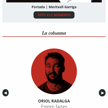
Portada | Meritxell Garriga
TOTS ELS NÚMEROS
La columna
Anterior
◀︎
Sig
▶︎
ORIOL RADALGA
Esteim fartes