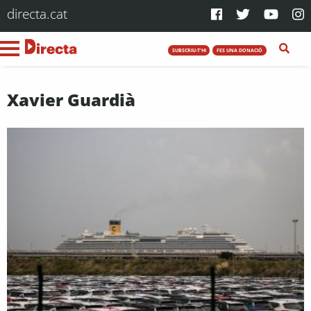
directa.cat
SUBSCRIU-T'HI
FES UNA DONACIÓ
Xavier Guardià