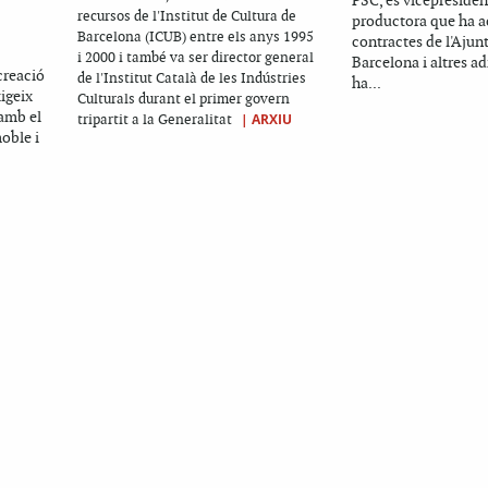
PSC, és vicepresiden
recursos de l'Institut de Cultura de
productora que ha a
Barcelona (ICUB) entre els anys 1995
contractes de l'Aju
i 2000 i també va ser director general
Barcelona i altres a
 creació
de l'Institut Català de les Indústries
ha...
igeix
Culturals durant el primer govern
amb el
|
ARXIU
tripartit a la Generalitat
oble i