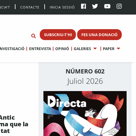
CIA’T
CONTACTE
INICIA SESSIÓ
SUBSCRIU-T'HI
FES UNA DONACIÓ
INVESTIGACIÓ
ENTREVISTA
OPINIÓ
GALERIES
PAPER
NÚMERO 602
Juliol 2026
'Antic
ma que la
itat