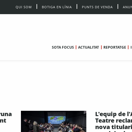
QUI SOM
BOTIGA EN LÍNIA
PUNTS DE VENDA
ANUN
SOTA FOCUS
ACTUALITAT
REPORTATGE
runa
L'equip de l
ant
Teatre recla
nova titular