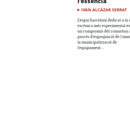
l'essència
IVAN ALCÁZAR SERRAT
L'espai barceloní dedicat a la
escènica més experimental ex
un compromís del consistori 
procés d'expropiació de l'imm
la municipalització de
l'equipament...