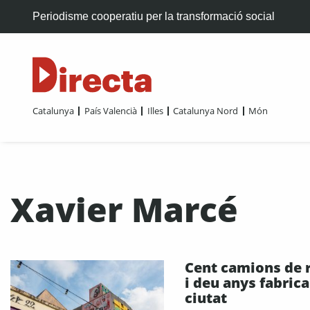
Periodisme cooperatiu per la transformació social
Catalunya
País Valencià
Illes
Catalunya Nord
Món
Xavier Marcé
Cent camions de 
i deu anys fabric
ciutat