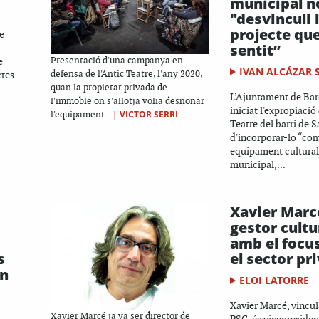
municipal n
"desvinculi l
projecte que
e
sentit”
e
Presentació d'una campanya en
IVAN ALCÁZAR 
ctes
defensa de l'Antic Teatre, l'any 2020,
quan la propietat privada de
L’Ajuntament de Bar
l'immoble on s'allotja volia desnonar
iniciat l'expropiació
|
VICTOR SERRI
l'equipament.
Teatre del barri de S
d'incorporar-lo “co
equipament cultural 
municipal,...
Xavier Marc
gestor cultu
amb el focu
s
el sector pr
en
ELOI LATORRE
Xavier Marcé, vincula
Xavier Marcé ja va ser director de