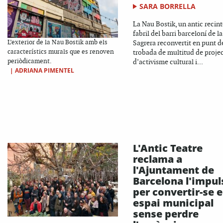
SARA BORRELLA
La Nau Bostik, un antic recint
fabril del barri barceloní de la
L’exterior de la Nau Bostik amb els
Sagrera reconvertit en punt d
característics murals que es renoven
trobada de multitud de proje
periòdicament.
d’activisme cultural i...
|
ADRIANA PIMENTEL
L'Antic Teatre
reclama a
l'Ajuntament de
Barcelona l'impul
per convertir-se 
espai municipal
sense perdre