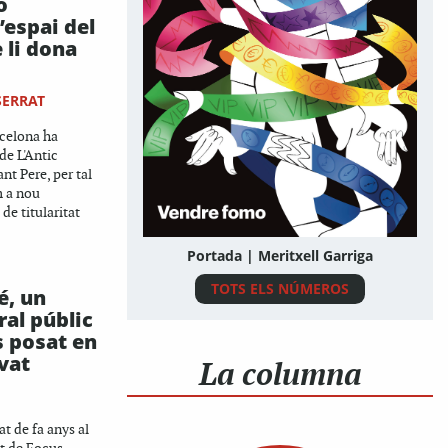
o
’espai del
 li dona
SERRAT
celona ha
 de L'Antic
ant Pere, per tal
m a nou
de titularitat
Portada | Meritxell Garriga
TOTS ELS NÚMEROS
é, un
ral públic
s posat en
ivat
La columna
t de fa anys al