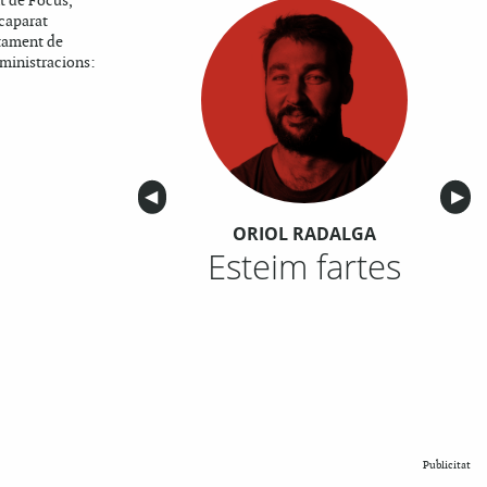
t de Focus,
caparat
ntament de
dministracions:
Anterior
◀︎
Sigu
▶︎
ORIOL RADALGA
Esteim fartes
Publicitat