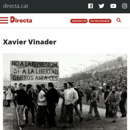
directa.cat
SUBSCRIU-T'HI
FES UNA DONACIÓ
Xavier Vinader