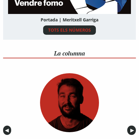
Portada | Meritxell Garriga
TOTS ELS NÚMEROS
La columna
Anterior
◀︎
Sig
▶︎