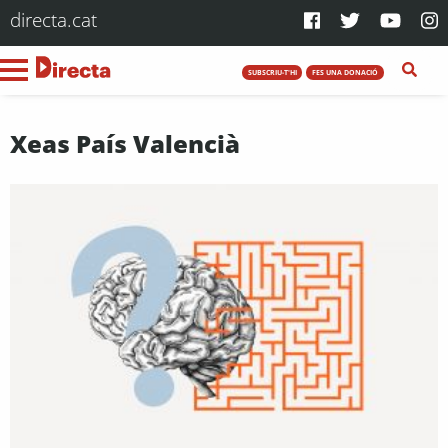
directa.cat
SUBSCRIU-T'HI
FES UNA DONACIÓ
Xeas País Valencià