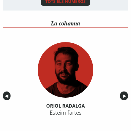
TOTS ELS NÚMEROS
La columna
Anterior
◀︎
Sig
▶︎
ORIOL RADALGA
Esteim fartes